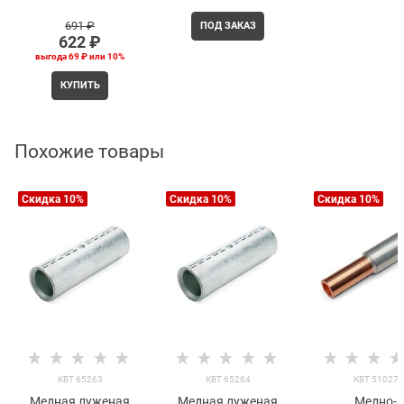
691
 ₽
ПОД ЗАКАЗ
622
 ₽
выгода
69 ₽
или
10%
КУПИТЬ
Похожие товары
Скидка 10%
Скидка 10%
Скидка 10%
КВТ 65263
КВТ 65264
КВТ 51027
Медная луженая
Медная луженая
Медно-