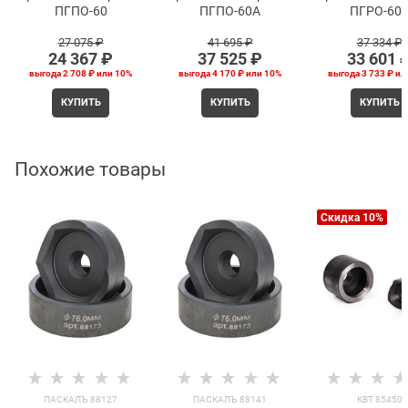
ПГПО-60
ПГПО-60А
ПГРО-60
27 075
 ₽
41 695
 ₽
37 334
 ₽
24 367
 ₽
37 525
 ₽
33 601
 
выгода
2 708 ₽
или
10%
выгода
4 170 ₽
или
10%
выгода
3 733 ₽
ил
КУПИТЬ
КУПИТЬ
КУПИТЬ
Похожие товары
Скидка 10%
ПАСКАЛЪ 88127
ПАСКАЛЪ 88141
КВТ 85450