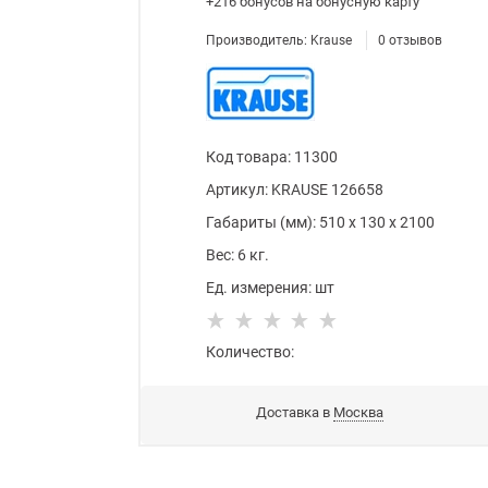
+216 бонусов
на бонусную карту
Производитель:
Krause
0
отзывов
Код товара
:
11300
Артикул:
KRAUSE 126658
Габариты (мм):
510
x
130
x
2100
Вес:
6
кг.
Ед. измерения:
шт
Количество:
Доставка в
Москва