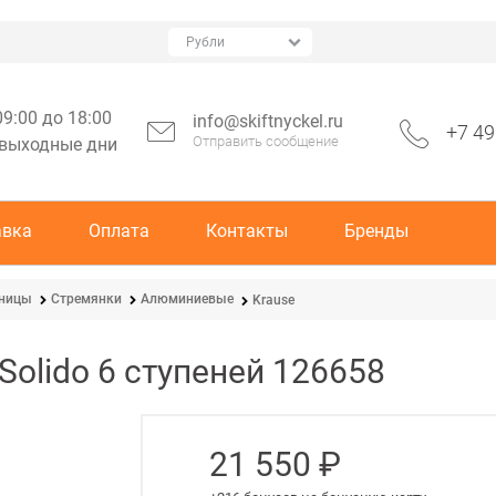
09:00 до 18:00
info@skiftnyckel.ru
+7 49
Отправить сообщение
 выходные дни
авка
Оплата
Контакты
Бренды
тницы
Стремянки
Алюминиевые
Krause
Solido 6 ступеней 126658
21 550
 ₽