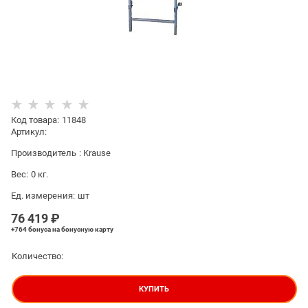
Код товара
:
11848
Артикул:
Производитель
:
Krause
Вес:
0
кг.
Ед. измерения:
шт
76 419
 ₽
+764 бонуса
на бонусную карту
Количество:
КУПИТЬ