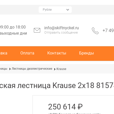
09:00 до 18:00
info@skiftnyckel.ru
+7 49
Отправить сообщение
 выходные дни
авка
Оплата
Контакты
Бренды
тницы
Лестницы диэлектрические
Krause
кая лестница Krause 2х18 8157
250 614
 ₽