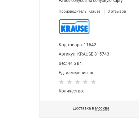
+2 506 бонусов
на бонусную карту
Производитель:
Krause
0
отзывов
Код товара
:
11642
Артикул:
KRAUSE 815743
Вес:
44,5
кг.
Ед. измерения:
шт
Количество:
Доставка в
Москва