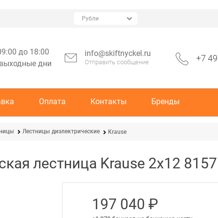
09:00 до 18:00
info@skiftnyckel.ru
+7 49
Отправить сообщение
 выходные дни
авка
Оплата
Контакты
Бренды
тницы
Лестницы диэлектрические
Krause
кая лестница Krause 2х12 8157
197 040
 ₽