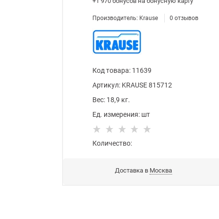
+1 970 бонусов
на бонусную карту
Производитель:
Krause
0
отзывов
Код товара
:
11639
Артикул:
KRAUSE 815712
Вес:
18,9
кг.
Ед. измерения:
шт
Количество:
Доставка в
Москва