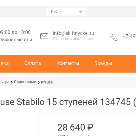
09:00 до 18:00
info@skiftnyckel.ru
+7 49
Отправить сообщение
 выходные дни
авка
Оплата
Контакты
Бренды
тницы
Приставные
Krause
se Stabilo 15 ступеней 134745 
28 640
 ₽