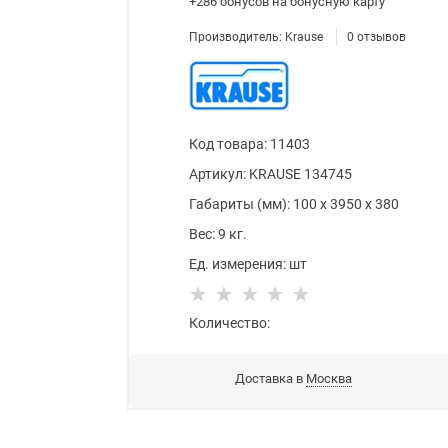
+286 бонусов
на бонусную карту
Производитель:
Krause
0
отзывов
Код товара
:
11403
Артикул:
KRAUSE 134745
Габариты (мм):
100
x
3950
x
380
Вес:
9
кг.
Ед. измерения:
шт
Количество:
Доставка в
Москва