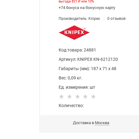
выгода
821 ₽
или
10%
+74 бонуса
на бонусную карту
Производитель:
Knipex
0
отзывов
Код товара
:
24881
Артикул:
KNIPEX KN-6212120
Габариты (мм):
187
x
71
x
48
Вес:
0,09
кг.
Ед. измерения:
шт
Количество:
Доставка в
Москва