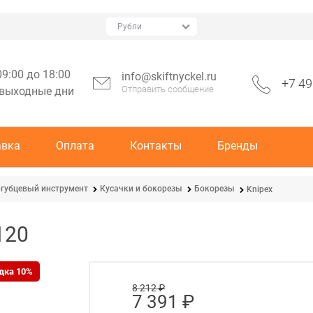
09:00 до 18:00
info@skiftnyckel.ru
+7 49
Отправить сообщение
 выходные дни
авка
Оплата
Контакты
Бренды
губцевый инструмент
Кусачки и бокорезы
Бокорезы
Knipex
120
дка 10%
8 212
 ₽
7 391
 ₽