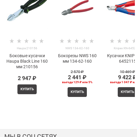
Haupa 210156
NWS 134-62-160
Knipex KN-6452
Боковые кусачки
Бокорезы NWS 160
Кусачки KNIPE
Haupa Black Line 160
мм 134-62-160
6452115
мм 210156
2 570
 ₽
10 469
 ₽
2 441
 ₽
9 422
 ₽
2 947
 ₽
выгода
129 ₽
или
5%
выгода
1 047 ₽
ил
КУПИТЬ
КУПИТЬ
КУПИТЬ
МЫ В СОЦ СЕТЯХ