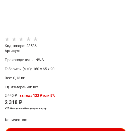
Код товара
:
23536
Артикул:
Производитель
:
NWS
Габариты (мм):
160 x 65 x 20
Вес:
0,13
кг.
Ед. измерения:
шт
2 440
 ₽
выгода
122 ₽
или
5%
2 318
 ₽
+23 бонуса
на бонусную карту
Количество: