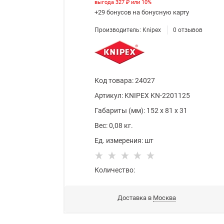
выгода
327 ₽
или
10%
+29 бонусов
на бонусную карту
Производитель:
Knipex
0
отзывов
Код товара
:
24027
Артикул:
KNIPEX KN-2201125
Габариты (мм):
152
x
81
x
31
Вес:
0,08
кг.
Ед. измерения:
шт
Количество:
Доставка в
Москва