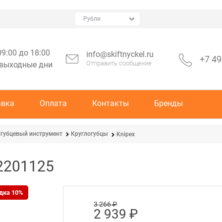
09:00 до 18:00
info@skiftnyckel.ru
+7 49
Отправить сообщение
 выходные дни
авка
Оплата
Контакты
Бренды
губцевый инструмент
Круглогубцы
Knipex
2201125
дка 10%
3 266
 ₽
2 939
 ₽