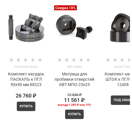
Скидка 10%
ПАСКАЛЪ 88223
КВТ 65650
ШТОК 12408
Комплект насадок
Матрица для
Комплект нас
ПАСКАЛЪ к ПГЛ
пробивки отверстий
ШТОК к ПГЛ-
90x90 мм 88223
КВТ МПО-25x25
12408
26 760
 ₽
12 846
 ₽
11 561
 ₽
ПОД ЗАКАЗ
выгода
1 285 ₽
или
10%
КУПИТЬ
КУПИТЬ