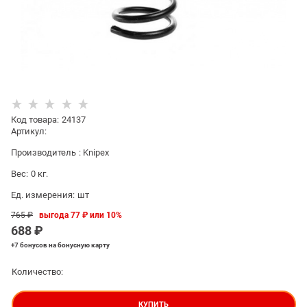
Код товара
:
24137
Артикул:
Производитель
:
Knipex
Вес:
0
кг.
Ед. измерения:
шт
765
 ₽
выгода
77 ₽
или
10%
688
 ₽
+7 бонусов
на бонусную карту
Количество:
КУПИТЬ