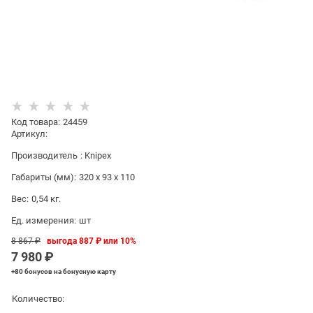
Код товара
:
24459
Артикул:
Производитель
:
Knipex
Габариты (мм):
320 x 93 x 110
Вес:
0,54
кг.
Ед. измерения:
шт
8 867
 ₽
выгода
887 ₽
или
10%
7 980
 ₽
+80 бонусов
на бонусную карту
Количество: