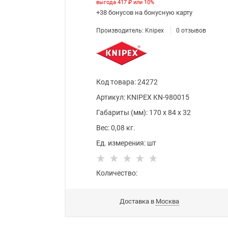
выгода
417 ₽
или
10%
+38 бонусов
на бонусную карту
Производитель:
Knipex
0
отзывов
Код товара
:
24272
Артикул:
KNIPEX KN-980015
Габариты (мм):
170
x
84
x
32
Вес:
0,08
кг.
Ед. измерения:
шт
Количество:
Доставка в
Москва