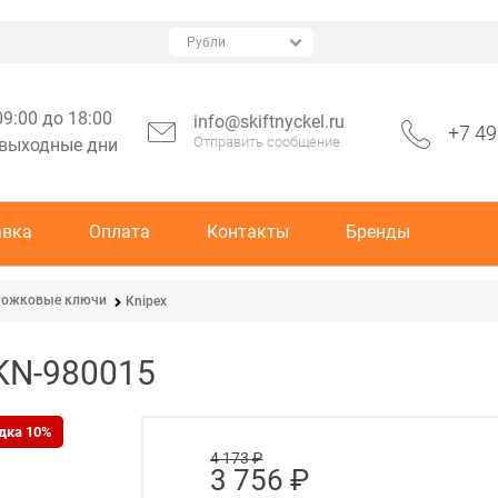
09:00 до 18:00
info@skiftnyckel.ru
+7 49
Отправить сообщение
 выходные дни
авка
Оплата
Контакты
Бренды
Рожковые ключи
Knipex
KN-980015
дка 10%
4 173
 ₽
3 756
 ₽