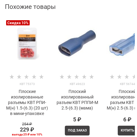
Похожие товары
Скидка 10%
КВТ 75373
КВТ 49623
КВТ 56744
Плоские
Плоский
Плоский
изолированные
изолированный
изолирован
разъемы КВТ РПИ-
разъем КВТ РППИ-М
разъем КВТ 
М(н) 1.5-(6.3) (20 шт)
2.5-(6.3) (мама)
М(н) 2.5-(6.3) 
в мини-упаковке
5
 ₽
6
 ₽
254
 ₽
229
 ₽
ПОД ЗАКАЗ
КУПИТЬ
выгода
25 ₽
или
10%