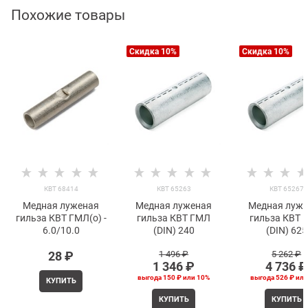
Похожие товары
Скидка 10%
Скидка 10%
КВТ 68414
КВТ 65263
КВТ 65267
Медная луженая
Медная луженая
Медная луж
гильза КВТ ГМЛ(о) -
гильза КВТ ГМЛ
гильза КВТ 
6.0/10.0
(DIN) 240
(DIN) 625
28
 ₽
1 496
 ₽
5 262
 ₽
1 346
 ₽
4 736
 ₽
выгода
150 ₽
или
10%
выгода
526 ₽
ил
КУПИТЬ
КУПИТЬ
КУПИТЬ