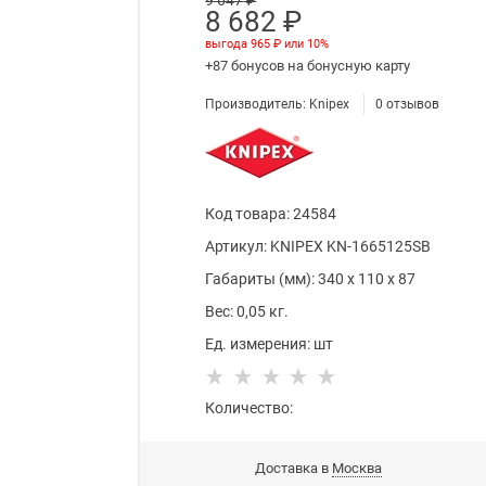
9 647
 ₽
8 682
 ₽
выгода
965 ₽
или
10%
+87 бонусов
на бонусную карту
Производитель:
Knipex
0
отзывов
Код товара
:
24584
Артикул:
KNIPEX KN-1665125SB
Габариты (мм):
340
x
110
x
87
Вес:
0,05
кг.
Ед. измерения:
шт
Количество:
Доставка в
Москва