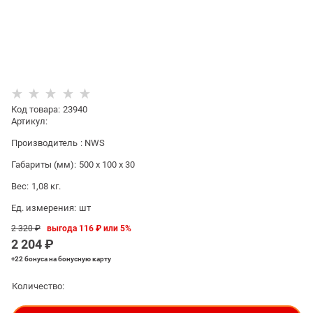
Код товара
:
23940
Артикул:
Производитель
:
NWS
Габариты (мм):
500 x 100 x 30
Вес:
1,08
кг.
Ед. измерения:
шт
2 320
 ₽
выгода
116 ₽
или
5%
2 204
 ₽
+22 бонуса
на бонусную карту
Количество: