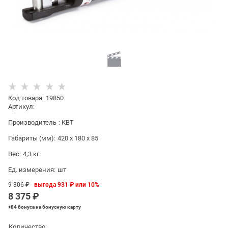
Код товара
:
19850
Артикул:
Производитель
:
КВТ
Габариты (мм):
420 x 180 x 85
Вес:
4,3
кг.
Ед. измерения:
шт
9 306
 ₽
выгода
931 ₽
или
10%
8 375
 ₽
+84 бонуса
на бонусную карту
Количество: