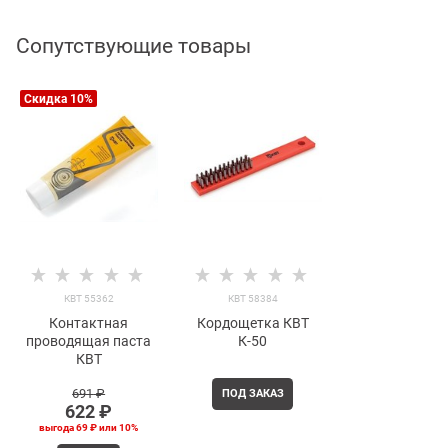
Сопутствующие товары
Скидка 10%
КВТ 55362
КВТ 58384
Контактная
Кордощетка КВТ
проводящая паста
К-50
КВТ
691
 ₽
ПОД ЗАКАЗ
622
 ₽
выгода
69 ₽
или
10%