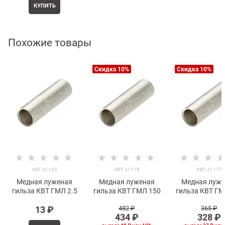
КУПИТЬ
Похожие товары
Скидка 10%
Скидка 10%
КВТ 41163
КВТ 41178
КВТ 41177
Медная луженая
Медная луженая
Медная луж
гильза КВТ ГМЛ 2.5
гильза КВТ ГМЛ 150
гильза КВТ ГМ
13
 ₽
482
 ₽
365
 ₽
434
 ₽
328
 ₽