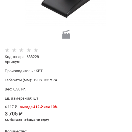
Код товара
:
688228
Артикул:
Производитель
:
КВТ
Габариты (мм):
190 x 155 x 74
Вес:
0,38
кг.
Ед. измерения:
шт
4 117
 ₽
выгода
412 ₽
или
10%
3 705
 ₽
+37 бонусов
на бонусную карту
Количество: