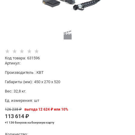
Код товара
:
631596
Артикул:
Производитель
:
КВТ
Габариты (мм):
450 x 270 x 520
Вес:
32,8
кг.
Ед. измерения:
шт
126 238
 ₽
выгода
12 624 ₽
или
10%
113 614
 ₽
+1 136 бонусов
на бонусную карту
Количество: