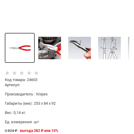
Код товара
:
24603
Артикул:
Производитель
:
Knipex
Габариты (мм):
253 x 84 x 92
Вес:
0,14
кг.
Ед. измерения:
шт
3 824
 ₽
выгода
382 ₽
или
10%