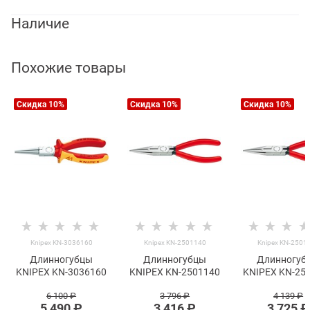
Наличие
Похожие товары
Скидка 10%
Скидка 10%
Скидка 10%
Knipex KN-3036160
Knipex KN-2501140
Knipex KN-2501
Длинногубцы
Длинногубцы
Длинногуб
KNIPEX KN-3036160
KNIPEX KN-2501140
KNIPEX KN-25
6 100
 ₽
3 796
 ₽
4 139
 ₽
5 490
 ₽
3 416
 ₽
3 725
 ₽