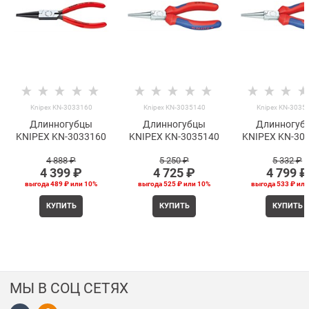
Knipex KN-3033160
Knipex KN-3035140
Knipex KN-3035
Длинногубцы
Длинногубцы
Длинногуб
KNIPEX KN-3033160
KNIPEX KN-3035140
KNIPEX KN-30
4 888
 ₽
5 250
 ₽
5 332
 ₽
4 399
 ₽
4 725
 ₽
4 799
 ₽
выгода
489 ₽
или
10%
выгода
525 ₽
или
10%
выгода
533 ₽
ил
КУПИТЬ
КУПИТЬ
КУПИТЬ
МЫ В СОЦ СЕТЯХ