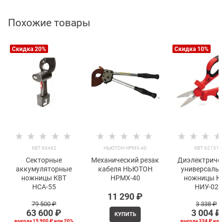
Похожие товары
Скидка 20%
Скидка 10%
КВТ 60462
НЬЮТОН НРМХ-40
КВТ 62151
Секторные
Механический резак
Диэлектриче
аккумуляторные
кабеля НЬЮТОН
универсаль
ножницы КВТ
НРМХ-40
ножницы К
НСА-55
НИУ-02
11 290
 ₽
79 500
 ₽
3 338
 ₽
63 600
 ₽
3 004
 ₽
КУПИТЬ
выгода
15 900 ₽
или
20%
выгода
334 ₽
ил