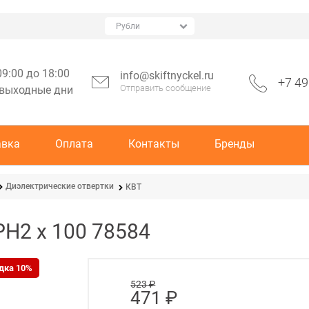
09:00 до 18:00
info@skiftnyckel.ru
+7 49
Отправить сообщение
 выходные дни
авка
Оплата
Контакты
Бренды
Диэлектрические отвертки
КВТ
PH2 x 100 78584
дка 10%
523
 ₽
471
 ₽