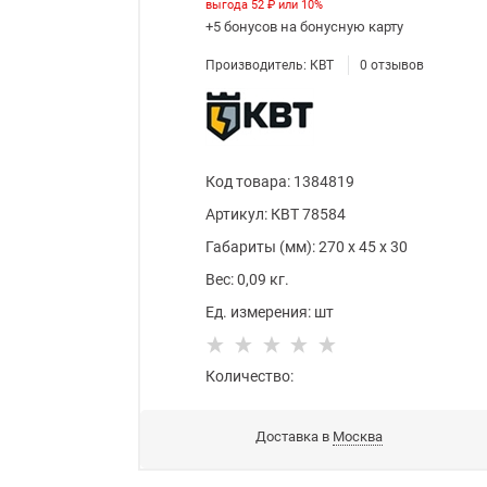
выгода
52 ₽
или
10%
+5 бонусов
на бонусную карту
Производитель:
КВТ
0
отзывов
Код товара
:
1384819
Артикул:
КВТ 78584
Габариты (мм):
270
x
45
x
30
Вес:
0,09
кг.
Ед. измерения:
шт
Количество:
Доставка в
Москва