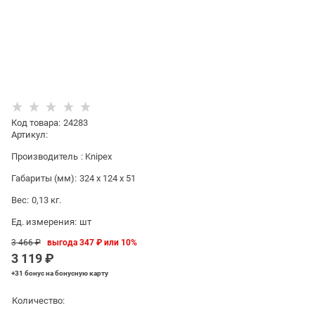
Код товара
:
24283
Артикул:
Производитель
:
Knipex
Габариты (мм):
324 x 124 x 51
Вес:
0,13
кг.
Ед. измерения:
шт
3 466
 ₽
выгода
347 ₽
или
10%
3 119
 ₽
+31 бонус
на бонусную карту
Количество: