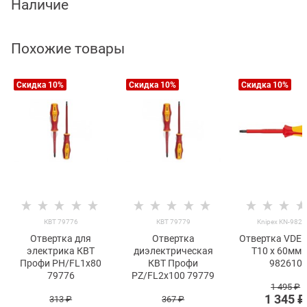
Наличие
Похожие товары
Скидка 10%
Скидка 10%
Скидка 10%
КВТ 79776
КВТ 79779
Knipex KN-982
Отвертка для
Отвертка
Отвертка VDE 
электрика КВТ
диэлектрическая
T10 x 60мм 
Профи PH/FL1x80
КВТ Профи
982610
79776
PZ/FL2x100 79779
1 495
 ₽
1 345
 ₽
313
 ₽
367
 ₽