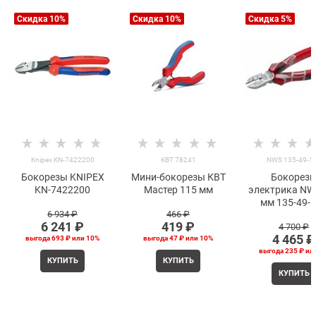
Скидка 10%
Скидка 10%
Скидка 5%
Knipex KN-7422200
КВТ 78241
NWS 135-49-1
Бокорезы KNIPEX
Мини-бокорезы КВТ
Бокорез
KN-7422200
Мастер 115 мм
электрика NW
мм 135-49-
6 934
 ₽
466
 ₽
6 241
 ₽
419
 ₽
4 700
 ₽
4 465
 ₽
выгода
693 ₽
или
10%
выгода
47 ₽
или
10%
выгода
235 ₽
ил
КУПИТЬ
КУПИТЬ
КУПИТЬ