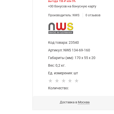
выгода
156 ₽
или
5%
+30 бонусов
на бонусную карту
Производитель:
NWS
0
отзывов
Код товара
:
23540
Артикул:
NWS 134-69-160
Габариты (мм):
170
x
55
x
20
Вес:
0,2
кг.
Ед. измерения:
шт
Количество:
Доставка в
Москва