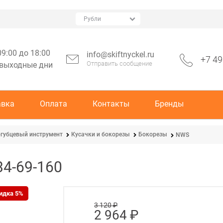
09:00 до 18:00
info@skiftnyckel.ru
+7 49
Отправить сообщение
 выходные дни
авка
Оплата
Контакты
Бренды
губцевый инструмент
Кусачки и бокорезы
Бокорезы
NWS
4-69-160
идка 5%
3 120
 ₽
2 964
 ₽