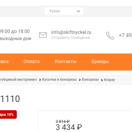
09:00 до 18:00
info@skiftnyckel.ru
+7 49
Отправить сообщение
 выходные дни
авка
Оплата
Контакты
Бренды
губцевый инструмент
Кусачки и бокорезы
Бокорезы
Knipex
01110
дка 10%
3 816
 ₽
3 434
 ₽