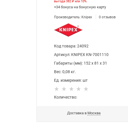
выгода
382 ₽
или
10%
+34 бонуса
на бонусную карту
Производитель:
Knipex
0
отзывов
Код товара
:
24092
Артикул:
KNIPEX KN-7001110
Габариты (мм):
152
x
81
x
31
Вес:
0,08
кг.
Ед. измерения:
шт
Количество:
Доставка в
Москва