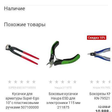
Наличие
Похожие товары
Скидка 10%
SUPER-EGO 507100000
Haupa 211875
Knipex KN-7952
Кусачки для
Боковые кусачки
Бокорезы KN
арматуры Super-Ego
Haupa ESD для
KN-79521
10" с пластиковыми
электроники 115 мм
12 098
 ₽
ручками 507100000
211875
10 888
 