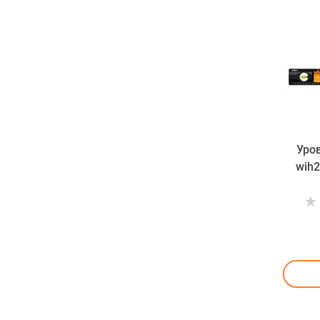
Уро
wih2