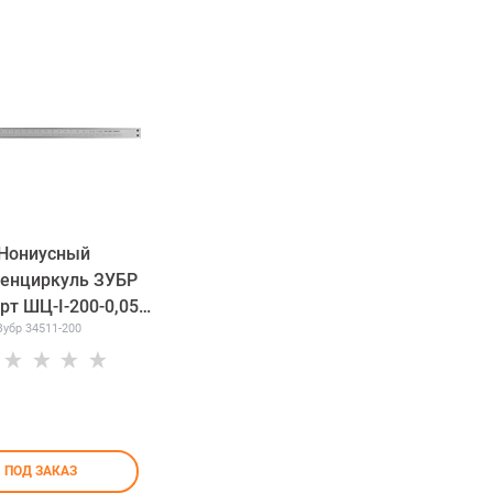
Нониусный
енциркуль ЗУБР
рт ШЦ-I-200-0,05
Зубр 34511-200
34511-200
ПОД ЗАКАЗ