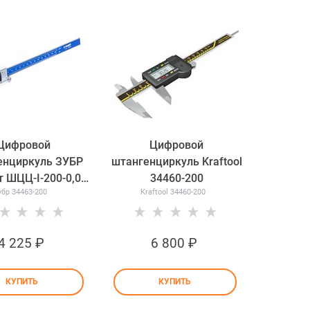
Цифровой
Цифровой
енциркуль ЗУБР
штангенциркуль Kraftool
т ШЦЦ-I-200-0,01
34460-200
убр 34463-200
Kraftool 34460-200
34463-200
4 225
 ₽
6 800
 ₽
КУПИТЬ
КУПИТЬ