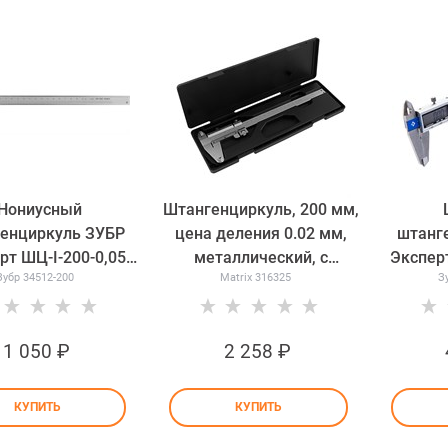
Нониусный
Штангенциркуль, 200 мм,
енциркуль ЗУБР
цена деления 0.02 мм,
штанг
рт ШЦ-I-200-0,05
металлический, с
Экспер
Зубр 34512-200
Matrix 316325
З
34512-200
глубиномером Matrix
316325
1 050
 ₽
2 258
 ₽
КУПИТЬ
КУПИТЬ