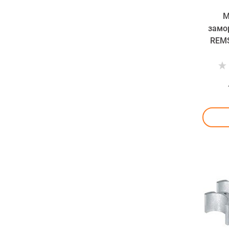
М
замо
REMS