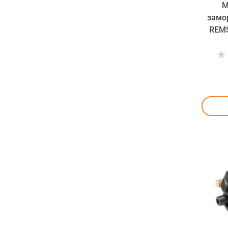
М
замо
REMS