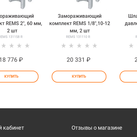
ораживающий
Замораживающий
Шла
т REMS 2", 60 мм,
комплект REMS 1/8",10-12
давл
2 шт
мм, 2 шт
REMS 131158 R
REMS 131110 R
18 776
 ₽
20 331
 ₽
КУПИТЬ
КУПИТЬ
 кабинет
Отзывы о магазине