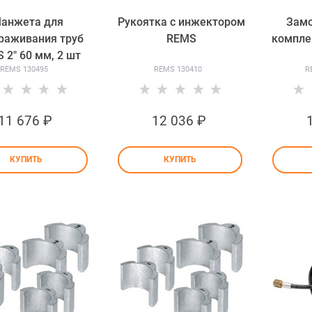
анжета для
Рукоятка с инжектором
Зам
раживания труб
REMS
комплек
 2" 60 мм, 2 шт
REMS 130495
REMS 130410
R
11 676
 ₽
12 036
 ₽
КУПИТЬ
КУПИТЬ