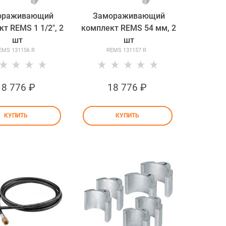
ораживающий
Замораживающий
т REMS 1 1/2", 2
комплект REMS 54 мм, 2
шт
шт
EMS 131156 R
REMS 131157 R
18 776
 ₽
18 776
 ₽
КУПИТЬ
КУПИТЬ