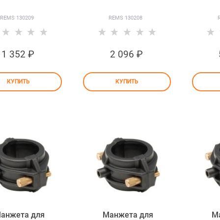
REMS 130209
REMS 130208
1 352
 ₽
2 096
 ₽
КУПИТЬ
КУПИТЬ
анжета для
Манжета для
М