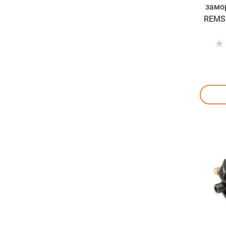
замо
REMS 