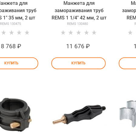
анжета для
Манжета для
М
раживания труб
замораживания труб
замор
 1" 35 мм, 2 шт
REMS 1 1/4" 42 мм, 2 шт
REMS
REMS 130475
REMS 130480
8 768
 ₽
11 676
 ₽
КУПИТЬ
КУПИТЬ