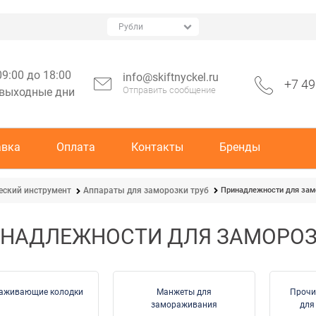
09:00 до 18:00
info@skiftnyckel.ru
+7 49
Отправить сообщение
 выходные дни
авка
Оплата
Контакты
Бренды
Принадлежности для зам
еский инструмент
Аппараты для заморозки труб
НАДЛЕЖНОСТИ ДЛЯ ЗАМОРОЗ
аживающие колодки
Манжеты для
Прочи
замораживания
для