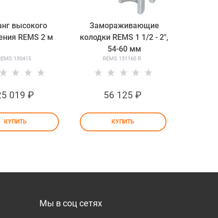
нг высокого
Замораживающие
ения REMS 2 м
колодки REMS 1 1/2 - 2",
54-60 мм
REMS 130415
REMS 131160 R
25 019
 ₽
56 125
 ₽
КУПИТЬ
КУПИТЬ
Мы в соц сетях