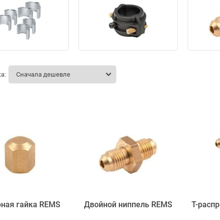
а:
рная гайка REMS
Двойной ниппель REMS
Т-расп