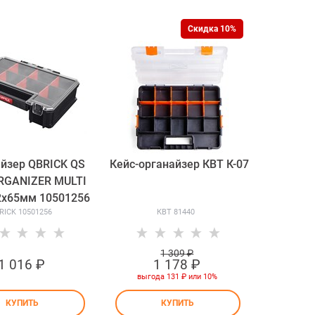
Скидка 10%
йзер QBRICK QS
Кейс-органайзер КВТ К-07
RGANIZER MULTI
2x65мм 10501256
RICK 10501256
КВТ 81440
1 309
 ₽
1 016
 ₽
1 178
 ₽
выгода
131 ₽
или
10%
КУПИТЬ
КУПИТЬ