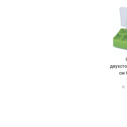
двухсто
cм 