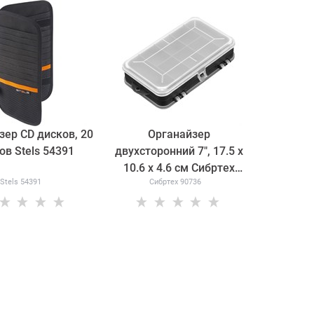
зер CD дисков, 20
Органайзер
ов Stels 54391
двухсторонний 7", 17.5 х
10.6 х 4.6 см Сибртех
Stels 54391
Сибртех 90736
90736