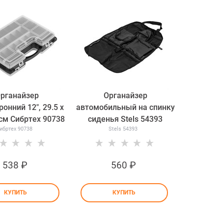
рганайзер
Органайзер
онний 12", 29.5 х
автомобильный на спинку
 см Сибртех 90738
сиденья Stels 54393
ибртех 90738
Stels 54393
538
 ₽
560
 ₽
КУПИТЬ
КУПИТЬ