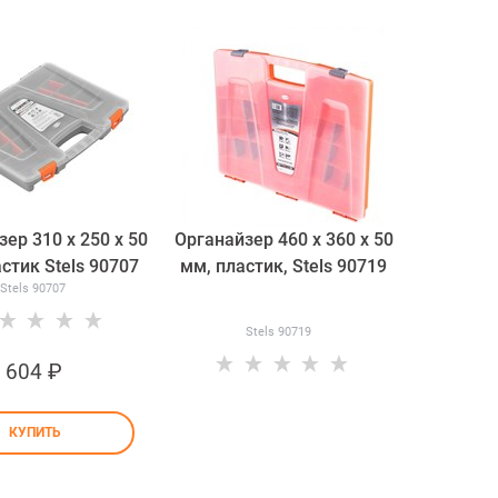
ер 310 x 250 x 50
Органайзер 460 х 360 х 50
стик Stels 90707
мм, пластик, Stels 90719
Stels 90707
Stels 90719
604
 ₽
КУПИТЬ