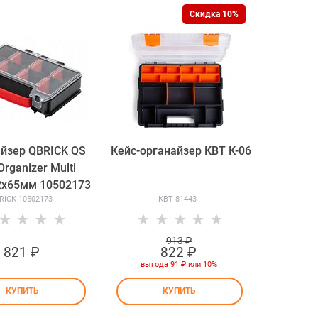
Скидка 10%
йзер QBRICK QS
Кейс-органайзер КВТ К-06
rganizer Multi
2x65мм 10502173
RICK 10502173
КВТ 81443
913
 ₽
821
 ₽
822
 ₽
выгода
91 ₽
или
10%
КУПИТЬ
КУПИТЬ