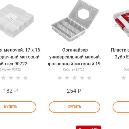
я мелочей, 17 x 16
Органайзер
Пластик
озрачный матовый
универсальный малый,
Зубр 
ибртех 90722
прозрачный матовый 19 х
Сибртех 90722
Сибртех 90726
Зуб
16 х 4.5 см Сибртех 90726
182
 ₽
254
 ₽
КУПИТЬ
КУПИТЬ