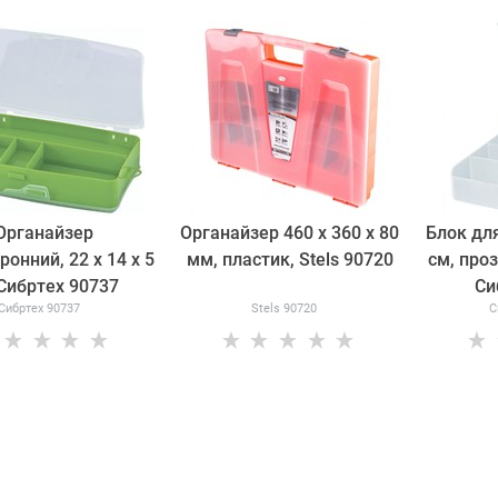
Органайзер
Органайзер 460 х 360 х 80
Блок для
ронний, 22 х 14 х 5
мм, пластик, Stels 90720
см, про
Сибртех 90737
Си
Сибртех 90737
Stels 90720
С