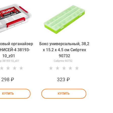
овый органайзер
Бокс универсальный, 38,2
ЕНИСЕЙ-4 38193-
х 15.2 х 4.5 cм Сибртех
10_z01
90732
р 38193-10_z01
Сибртех 90732
298
 ₽
323
 ₽
КУПИТЬ
КУПИТЬ