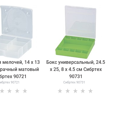
 мелочей, 14 x 13
Бокс универсальный, 24.5
зрачный матовый
х 25, 8 х 4.5 cм Сибртех
бртех 90721
90731
ибртех 90721
Сибртех 90731