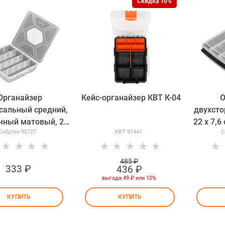
Скидка 10%
Органайзер
Кейс-органайзер КВТ К-04
О
сальный средний,
двухстор
чный матовый, 20
22 х 7,6
Сибртех 90727
КВТ 81441
С
х 4.5 см Сибртех
90727
485
 ₽
333
 ₽
436
 ₽
выгода
49 ₽
или
10%
КУПИТЬ
КУПИТЬ