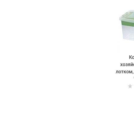
К
хозяй
лотком,