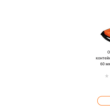
О
контейн
60 мм