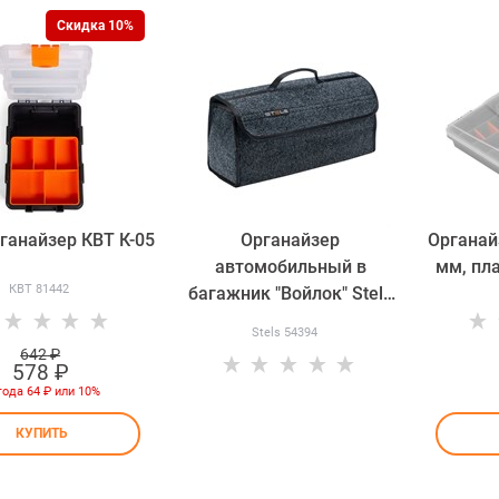
Скидка 10%
ганайзер КВТ К-05
Органайзер
Органайз
автомобильный в
мм, пла
КВТ 81442
багажник "Войлок" Stels
54394
Stels 54394
642
 ₽
578
 ₽
года
64 ₽
или
10%
КУПИТЬ