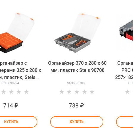
рганайзер с
Органайзер 370 x 280 x 60
Органа
ерами 325 х 280 х
мм, пластик Stels 90708
PRO O
, пластик, Stels
257x18
Stels 90724
Stels 90708
QB
90724
714
 ₽
738
 ₽
КУПИТЬ
КУПИТЬ