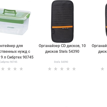
онтейнер для
Органайзер CD дисков, 10
Органай
ственных нужд с
дисков Stels 54390
диск
 9 л Сибртех 90745
Сибртех 90745
Stels 54390