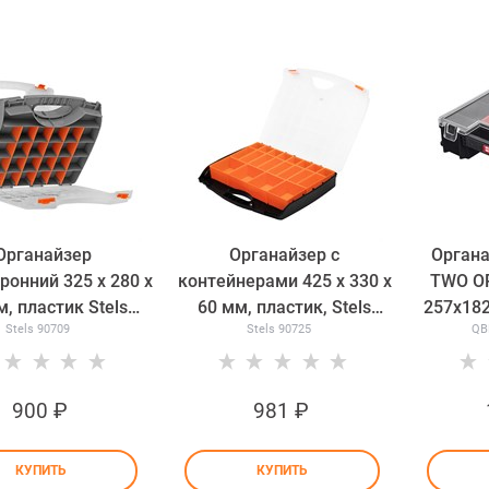
Органайзер
Органайзер с
Органа
ронний 325 x 280 x
контейнерами 425 х 330 х
TWO O
м, пластик Stels
60 мм, пластик, Stels
257x18
Stels 90709
Stels 90725
QB
90709
90725
900
 ₽
981
 ₽
КУПИТЬ
КУПИТЬ