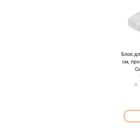
Блок дл
см, пр
С