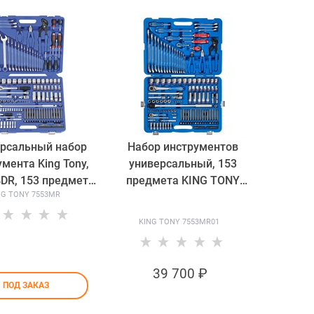
рсальный набор
Набор инструментов
мента King Tony,
универсальный, 153
/4DR, 153 предмета
предмета KING TONY
NG TONY 7553MR
7553MR
7553MR01 TONY
KING TONY 7553MR01
39 700
 ₽
ПОД ЗАКАЗ