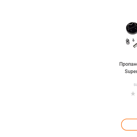
Пропан
Supe
S