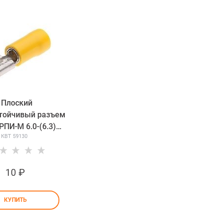
Плоский
тойчивый разъем
РПИ-М 6.0-(6.3)
КВТ 59130
(мама)
10
 ₽
КУПИТЬ