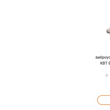
виброу
КВТ В