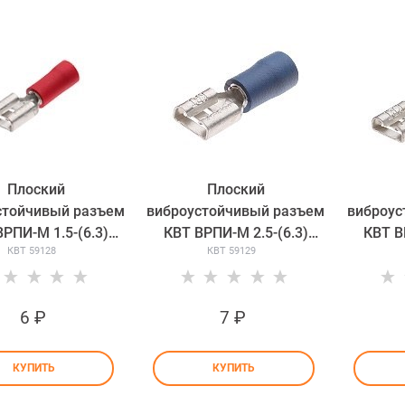
Плоский
Плоский
стойчивый разъем
виброустойчивый разъем
виброус
РПИ-М 1.5-(6.3)
КВТ ВРПИ-М 2.5-(6.3)
КВТ В
КВТ 59128
КВТ 59129
(мама)
(мама)
6
 ₽
7
 ₽
КУПИТЬ
КУПИТЬ