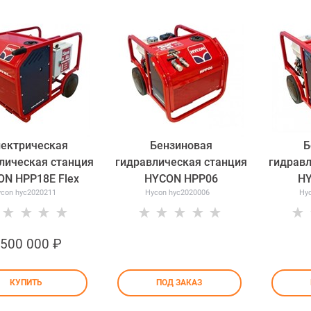
ектрическая
Бензиновая
Б
лическая станция
гидравлическая станция
гидравл
ON HPP18E Flex
HYCON HPP06
H
con hyc2020211
Hycon hyc2020006
Hy
 500 000
 ₽
КУПИТЬ
ПОД ЗАКАЗ