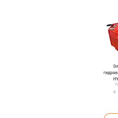
Эл
гидрав
H
Hy