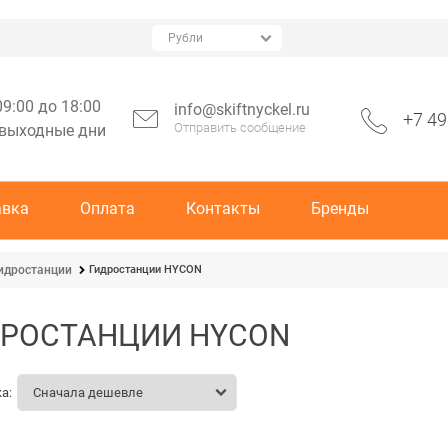
09:00 до 18:00
info@skiftnyckel.ru
+7 49
Отправить сообщение
 выходные дни
авка
Оплата
Контакты
Бренды
Гидростанции HYCON
идростанции
РОСТАНЦИИ HYCON
а: