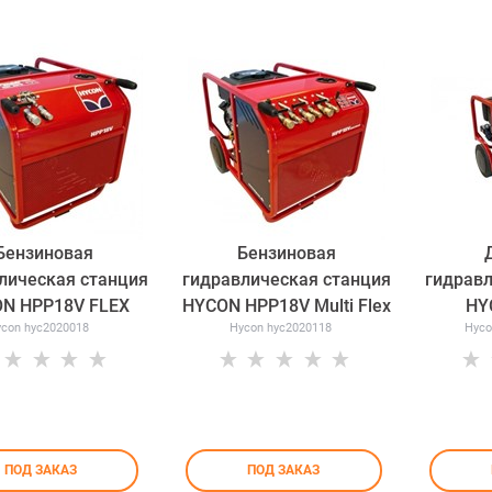
Бензиновая
Бензиновая
лическая станция
гидравлическая станция
гидравл
N HPP18V FLEX
HYCON HPP18V Multi Flex
HY
con hyc2020018
Hycon hyc2020118
Hyco
ПОД ЗАКАЗ
ПОД ЗАКАЗ