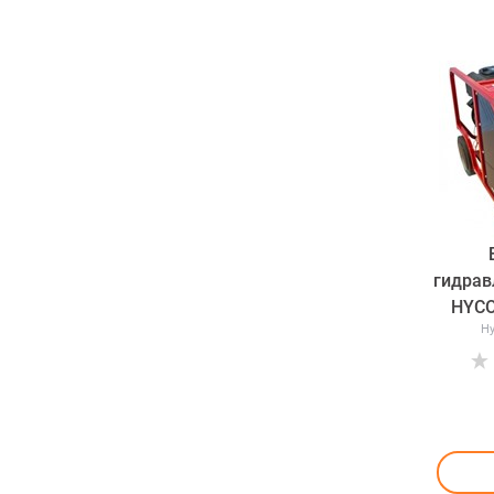
гидрав
HYCO
Hy