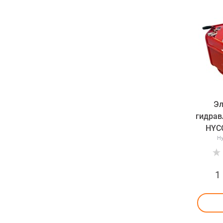
Эл
гидрав
HYC
Hy
1