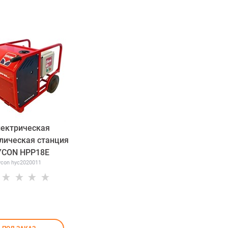
ектрическая
лическая станция
YCON HPP18E
con hyc2020011